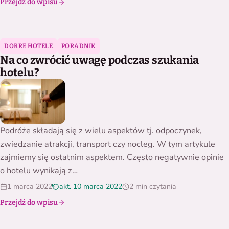
Przejdź do wpisu
Na co zwrócić uwagę podczas szukania hotelu?
DOBRE HOTELE
PORADNIK
Na co zwrócić uwagę podczas szukania
hotelu?
Podróże składają się z wielu aspektów tj. odpoczynek,
zwiedzanie atrakcji, transport czy nocleg. W tym artykule
zajmiemy się ostatnim aspektem. Często negatywnie opinie
o hotelu wynikają z…
1 marca 2022
akt. 10 marca 2022
2 min czytania
Przejdź do wpisu