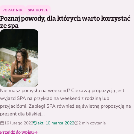
Poznaj powody, dla których warto korzystać ze spa
PORADNIK
SPA HOTEL
Poznaj powody, dla których warto korzystać
ze spa
Nie masz pomysłu na weekend? Ciekawą propozycją jest
wyjazd SPA na przykład na weekend z rodziną lub
przyjaciółmi. Zabiegi SPA również są świetną propozycją na
prezent dla bliskiej…
16 lutego 2022
akt. 10 marca 2022
2 min czytania
Przejdź do wpisu