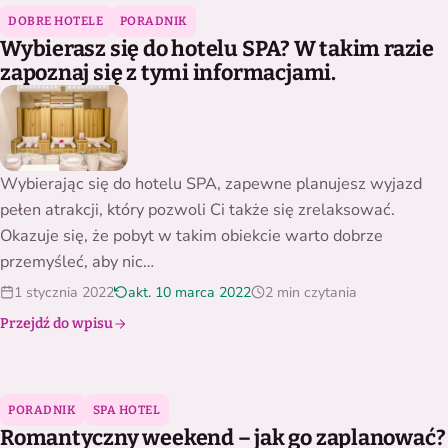
Wybierasz się do hotelu SPA? W takim razie zapoznaj się z t
DOBRE HOTELE
PORADNIK
Wybierasz się do hotelu SPA? W takim razie
zapoznaj się z tymi informacjami.
Wybierając się do hotelu SPA, zapewne planujesz wyjazd
pełen atrakcji, który pozwoli Ci także się zrelaksować.
Okazuje się, że pobyt w takim obiekcie warto dobrze
przemyśleć, aby nic…
1 stycznia 2022
akt. 10 marca 2022
2 min czytania
Przejdź do wpisu
Romantyczny weekend – jak go zaplanować?
PORADNIK
SPA HOTEL
Romantyczny weekend – jak go zaplanować?