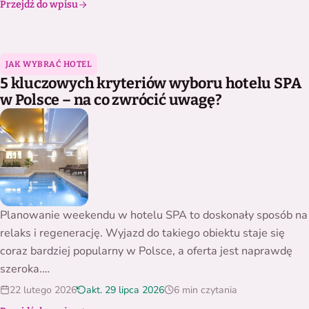
Przejdź do wpisu
5 kluczowych kryteriów wyboru hotelu SPA w Polsce – na c
JAK WYBRAĆ HOTEL
5 kluczowych kryteriów wyboru hotelu SPA
w Polsce – na co zwrócić uwagę?
Planowanie weekendu w hotelu SPA to doskonały sposób na
relaks i regenerację. Wyjazd do takiego obiektu staje się
coraz bardziej popularny w Polsce, a oferta jest naprawdę
szeroka.…
22 lutego 2026
akt. 29 lipca 2026
6 min czytania