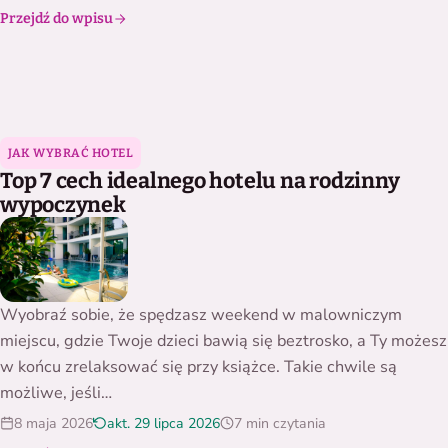
Przejdź do wpisu
Top 7 cech idealnego hotelu na rodzinny wypoczynek
JAK WYBRAĆ HOTEL
Top 7 cech idealnego hotelu na rodzinny
wypoczynek
Wyobraź sobie, że spędzasz weekend w malowniczym
miejscu, gdzie Twoje dzieci bawią się beztrosko, a Ty możesz
w końcu zrelaksować się przy książce. Takie chwile są
możliwe, jeśli…
8 maja 2026
akt. 29 lipca 2026
7 min czytania