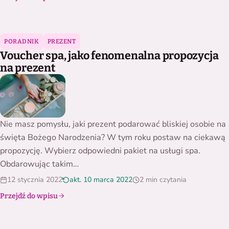
Voucher spa, jako fenomenalna propozycja na prezent
PORADNIK
PREZENT
Voucher spa, jako fenomenalna propozycja
na prezent
Nie masz pomysłu, jaki prezent podarować bliskiej osobie na
święta Bożego Narodzenia? W tym roku postaw na ciekawą
propozycję. Wybierz odpowiedni pakiet na usługi spa.
Obdarowując takim…
12 stycznia 2022
akt. 10 marca 2022
2 min czytania
Przejdź do wpisu