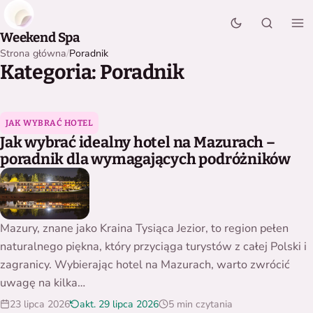
Weekend Spa
Strona główna
Poradnik
Kategoria:
Poradnik
Jak wybrać idealny hotel na Mazurach – poradnik dla wymag
JAK WYBRAĆ HOTEL
Jak wybrać idealny hotel na Mazurach –
poradnik dla wymagających podróżników
Mazury, znane jako Kraina Tysiąca Jezior, to region pełen
naturalnego piękna, który przyciąga turystów z całej Polski i
zagranicy. Wybierając hotel na Mazurach, warto zwrócić
uwagę na kilka…
23 lipca 2026
akt. 29 lipca 2026
5 min czytania